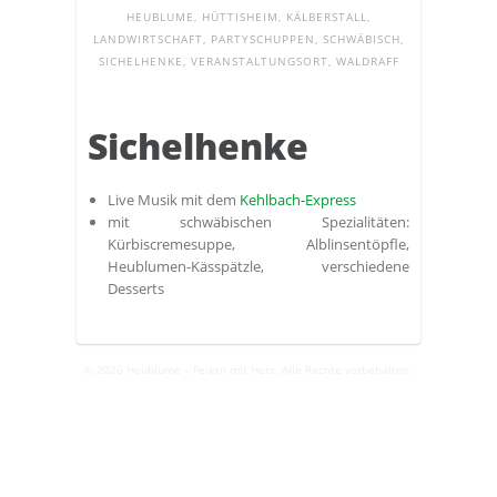
HEUBLUME
,
HÜTTISHEIM
,
KÄLBERSTALL
,
LANDWIRTSCHAFT
,
PARTYSCHUPPEN
,
SCHWÄBISCH
,
SICHELHENKE
,
VERANSTALTUNGSORT
,
WALDRAFF
Sichelhenke
Live Musik mit dem
Kehlbach-Express
mit schwäbischen Spezialitäten:
Kürbiscremesuppe, Alblinsentöpfle,
Heublumen-Kässpätzle, verschiedene
Desserts
© 2026 Heublume – Feiern mit Herz. Alle Rechte vorbehalten.