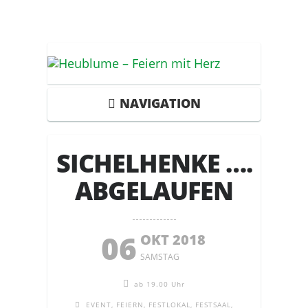
NAVIGATION
SICHELHENKE ….
ABGELAUFEN
06
OKT 2018
SAMSTAG
ab 19.00 Uhr
EVENT
,
FEIERN
,
FESTLOKAL
,
FESTSAAL
,