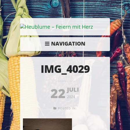
NAVIGATION
IMG_4029
22
JULI
2024
POSTED IN: