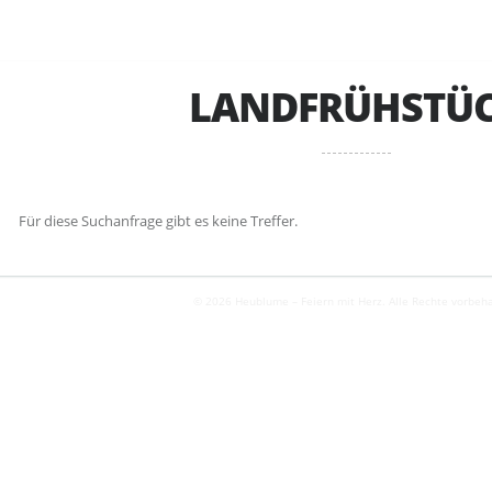
LANDFRÜHSTÜ
Für diese Suchanfrage gibt es keine Treffer.
© 2026 Heublume – Feiern mit Herz. Alle Rechte vorbeha